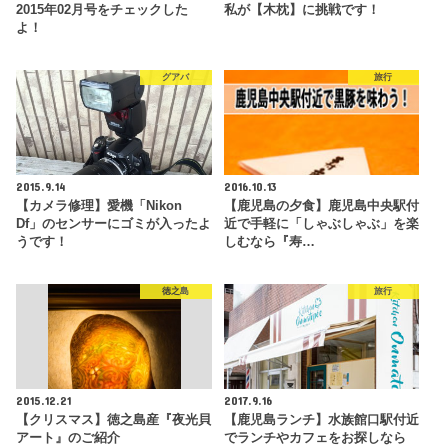
2015年02月号をチェックした
私が【木枕】に挑戦です！
よ！
グアバ
旅行
2015.9.14
2016.10.13
【カメラ修理】愛機「Nikon
【鹿児島の夕食】鹿児島中央駅付
Df」のセンサーにゴミが入ったよ
近で手軽に「しゃぶしゃぶ」を楽
うです！
しむなら『寿…
徳之島
旅行
2015.12.21
2017.9.16
【クリスマス】徳之島産『夜光貝
【鹿児島ランチ】水族館口駅付近
アート』のご紹介
でランチやカフェをお探しなら