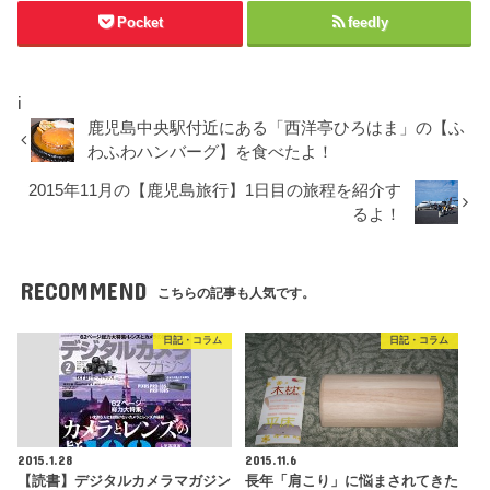
Pocket
feedly
i
鹿児島中央駅付近にある「西洋亭ひろはま」の【ふ
わふわハンバーグ】を食べたよ！
2015年11月の【鹿児島旅行】1日目の旅程を紹介す
るよ！
RECOMMEND
こちらの記事も人気です。
日記・コラム
日記・コラム
2015.1.28
2015.11.6
【読書】デジタルカメラマガジン
長年「肩こり」に悩まされてきた