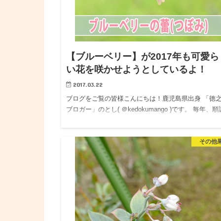
【ブルーベリー】が2017年も可愛ら
い花を咲かせようとしているよ！
2017.03.22
ブログをご覧の皆様こんにちは！鹿児島県出身 「徳
ブロガー」のとし( ＠kedokumango )です。 毎年、
収穫を迎えている「ブルーベリー」が、3月に入り、
が少しずつ上昇するとともに、今年も蕾(つぼみ)を…
その他