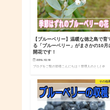
【ブルーベリー】温暖な徳之島で育
る「ブルーベリー」がまさかの10月
開花です！
2016.10.18
ブログをご覧の皆様こんにちは！管理人のとし( ＠
kedokumango )です。 育てやすさから、当ブログで
度も登場している「ブルーベリー」ですが、今期は、
その他
末から収穫が始まり、8月末の2ヶ月間にわたり、甘酸
ぱい…