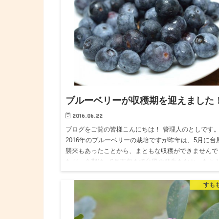
ブルーベリーが収穫期を迎えました
2016.06.22
ブログをご覧の皆様こんにちは！ 管理人のとしです
2016年のブルーベリーの栽培ですが昨年は、5月に台
襲来もあったことから、まともな収穫ができませんで
たが、今期は、6月下旬まで台風の発生もなかったこ
ら、めでた…
すも