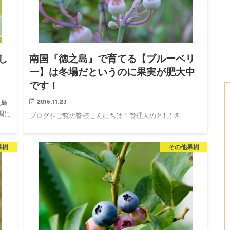
し
南国『徳之島』で育てる【ブルーベリ
ー】は冬場だというのに果実が肥大中
です！
2016.11.23
之島
順調に
ブログをご覧の皆様こんにちは！管理人のとし( ＠
気温
kedokumango )です。 鹿児島県の「徳之島」で育てる
「ブルーベリー」ですが、8月に収穫も楽しんだのです
果樹
その他果樹
が、10月中旬に開花し、現在では、結実しています。 本
日のブ…