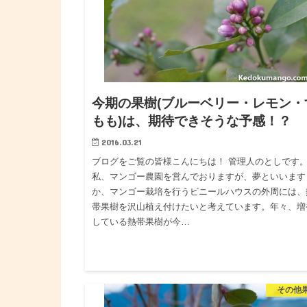
今期の果樹(ブルーベリー・レモン・
もも)は、期待できそうな予感！？
2016.03.21
ブログをご覧の皆様こんにちは！ 管理人のとしです
私、マンゴー農園を営んでおりますが、夢といいます
か、マンゴー栽培を行うビニールハウスの外周には、
帯果樹を沢山植え付けたいと考えています。年々、増
している熱帯果樹が今…
その他