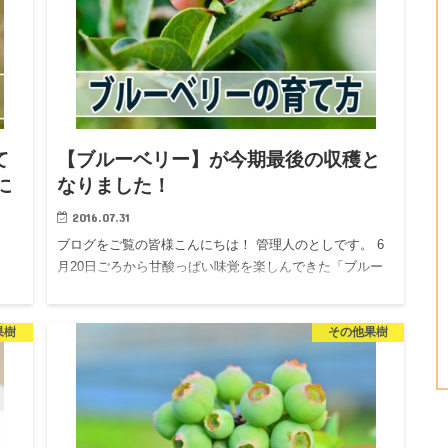
て
【ブルーベリー】が今期最後の収穫と
に
なりました！
2016.07.31
ブログをご覧の皆様こんにちは！ 管理人のとしです。 6
月20日ごろから甘酸っぱい味覚を楽しんできた「ブルー
ベリー」の果実が今年最後の収穫となってしまいまし
も何
た。本日のブログは、そんな「ブルーベリー」について
6月
果樹
その他果樹
の育て方をまとめ…
っ