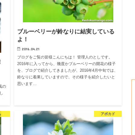
ブルーベリーが鈴なりに結実している
よ！
2016.04.21
ブログをご覧の皆様こんにちは！ 管理人のとしです。
！
2016年に入ってから、幾度かブルーベリーの開花の様子
を、ブログで紹介してきましたが、2016年4月中旬では、
鈴なりに着果していますので、その様子を紹介したいと
。
思います…
風の
し
とか
も
アボカド