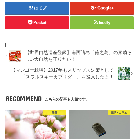
はてブ
Google+
Pocket
feedly
i
【世界自然遺産登録】南西諸島『徳之島』の素晴ら
しい大自然を守りたい！
【マンゴー栽培】2017年もスリップス対策として
『スワルスキーカブリダニ』を投入したよ！
RECOMMEND
こちらの記事も人気です。
旅行
日記・コラム