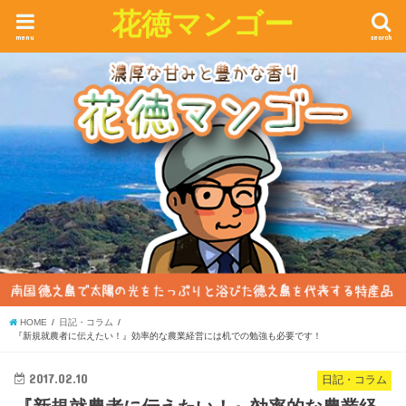
花徳マンゴー
menu
search
HOME
日記・コラム
『新規就農者に伝えたい！』効率的な農業経営には机での勉強も必要です！
2017.02.10
日記・コラム