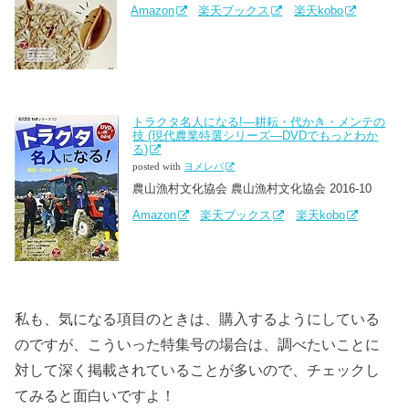
Amazon
楽天ブックス
楽天kobo
トラクタ名人になる!―耕耘・代かき・メンテの
技 (現代農業特選シリーズ―DVDでもっとわか
る)
posted with
ヨメレバ
農山漁村文化協会 農山漁村文化協会 2016-10
Amazon
楽天ブックス
楽天kobo
私も、気になる項目のときは、購入するようにしている
のですが、こういった特集号の場合は、調べたいことに
対して深く掲載されていることが多いので、チェックし
てみると面白いですよ！