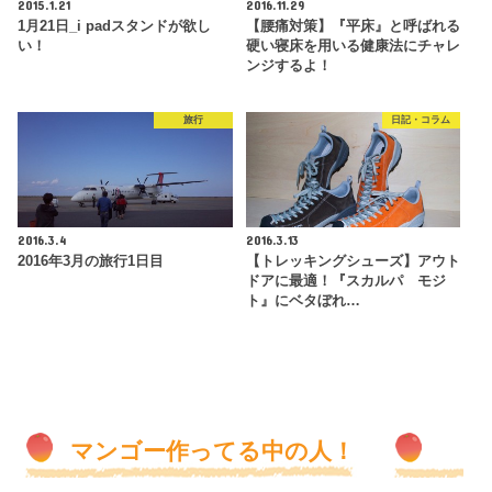
2015.1.21
2016.11.29
1月21日_i padスタンドが欲し
【腰痛対策】『平床』と呼ばれる
い！
硬い寝床を用いる健康法にチャレ
ンジするよ！
旅行
日記・コラム
2016.3.4
2016.3.13
2016年3月の旅行1日目
【トレッキングシューズ】アウト
ドアに最適！『スカルパ モジ
ト』にベタぼれ…
マンゴー作ってる中の人！