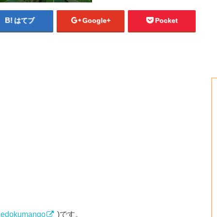
はてブ
Google+
Pocket
edokumango
)です。