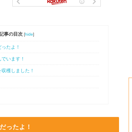
記事の目次
[
hide
]
だったよ！
んでいます！
を収穫しました！
月だったよ！