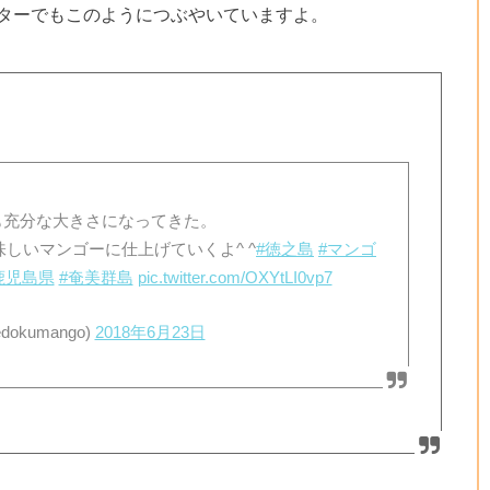
ターでもこのようにつぶやいていますよ。
も充分な大きさになってきた。
しいマンゴーに仕上げていくよ^ ^
#徳之島
#マンゴ
鹿児島県
#奄美群島
pic.twitter.com/OXYtLI0vp7
edokumango)
2018年6月23日