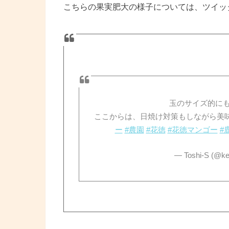
こちらの果実肥大の様子については、ツイッ
玉のサイズ的に
ここからは、日焼け対策もしながら美味
ー
#農園
#花徳
#花徳マンゴー
#
— Toshi-S (@k