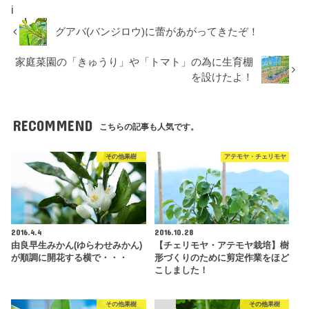
i
グアバ(バンジロウ)に蕾があがってきたぞ！
家庭菜園の「きゅうり」や「トマト」の為に生育棚
を設けたよ！
RECOMMEND
こちらの記事も人気です。
その他果樹
アテモヤ・チェリモヤ
2016.4.4
2016.10.28
由良早生みかん(ゆらわせみかん)
【チェリモヤ・アテモヤ栽培】樹
が順調に開花する横で・・・
形づくりのために剪定作業をほど
こしました！
その他果樹
その他果樹