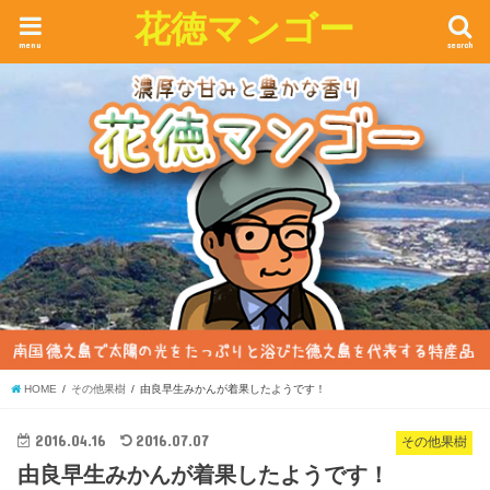
花徳マンゴー
menu
search
HOME
その他果樹
由良早生みかんが着果したようです！
2016.04.16
2016.07.07
その他果樹
由良早生みかんが着果したようです！