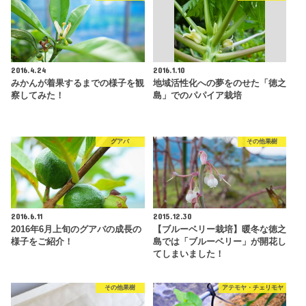
2016.4.24
2016.1.10
みかんが着果するまでの様子を観
地域活性化への夢をのせた「徳之
察してみた！
島」でのパパイア栽培
グアバ
その他果樹
2016.6.11
2015.12.30
2016年6月上旬のグアバの成長の
【ブルーベリー栽培】暖冬な徳之
様子をご紹介！
島では「ブルーベリー」が開花し
てしまいました！
その他果樹
アテモヤ・チェリモヤ