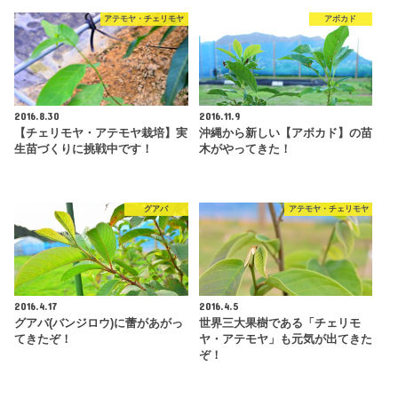
アテモヤ・チェリモヤ
アボカド
2016.8.30
2016.11.9
【チェリモヤ・アテモヤ栽培】実
沖縄から新しい【アボカド】の苗
生苗づくりに挑戦中です！
木がやってきた！
グアバ
アテモヤ・チェリモヤ
2016.4.17
2016.4.5
グアバ(バンジロウ)に蕾があがっ
世界三大果樹である「チェリモ
てきたぞ！
ヤ・アテモヤ」も元気が出てきた
ぞ！