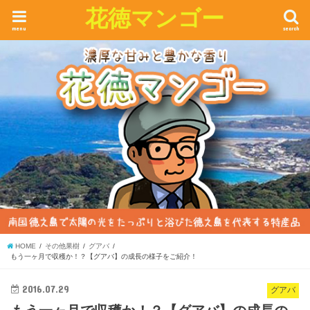
花徳マンゴー
menu
search
HOME
その他果樹
グアバ
もう一ヶ月で収穫か！？【グアバ】の成長の様子をご紹介！
2016.07.29
グアバ