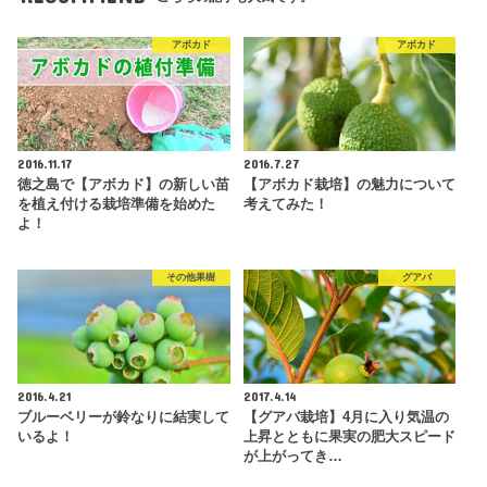
アボカド
アボカド
2016.11.17
2016.7.27
徳之島で【アボカド】の新しい苗
【アボカド栽培】の魅力について
を植え付ける栽培準備を始めた
考えてみた！
よ！
その他果樹
グアバ
2016.4.21
2017.4.14
ブルーベリーが鈴なりに結実して
【グアバ栽培】4月に入り気温の
いるよ！
上昇とともに果実の肥大スピード
が上がってき…