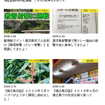
こちらの記事も人気です。
日記・コラム
日記・コラム
2018.4.28
2019.5.25
散弾銃でドン！鹿児島市で人生初
鹿児島射撃場で県クレー協会の射
の【教習射撃（クレー射撃）】を
撃大会に参加してきたよ！
受講してきたよ！
マンゴーの栽培方法
徳之島
2020.3.14
2018.4.30
【徳之島日誌】２０２０年３月マ
【徳之島日誌】２０１８年４月の
ンゴーがようやく開花し始めまし
徳之島での生活を振り返って
た！