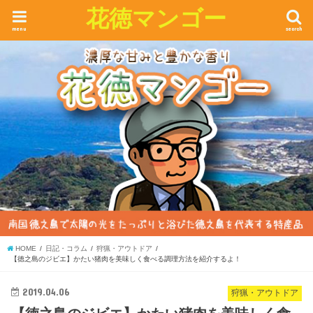
花徳マンゴー
menu
search
HOME
日記・コラム
狩猟・アウトドア
【徳之島のジビエ】かたい猪肉を美味しく食べる調理方法を紹介するよ！
2019.04.06
狩猟・アウトドア