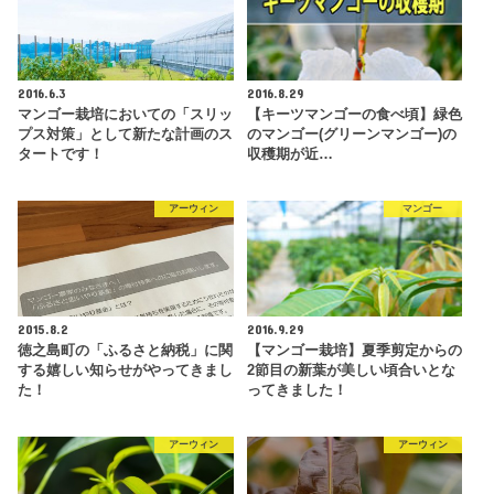
2016.6.3
2016.8.29
マンゴー栽培においての「スリッ
【キーツマンゴーの食べ頃】緑色
プス対策」として新たな計画のス
のマンゴー(グリーンマンゴー)の
タートです！
収穫期が近…
アーウィン
マンゴー
2015.8.2
2016.9.29
徳之島町の「ふるさと納税」に関
【マンゴー栽培】夏季剪定からの
する嬉しい知らせがやってきまし
2節目の新葉が美しい頃合いとな
た！
ってきました！
アーウィン
アーウィン